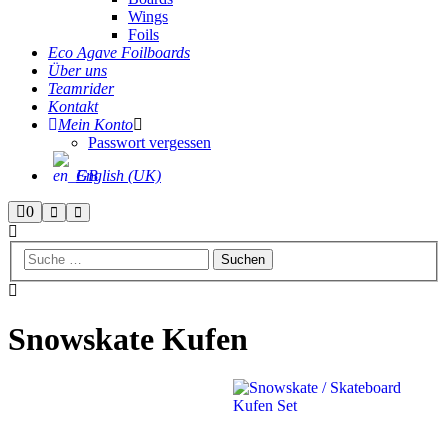
Wings
Foils
Eco Agave Foilboards
Über uns
Teamrider
Kontakt
Mein Konto
Passwort vergessen
English (UK)
Seitenleiste
0
Suchen
Hauptmenü
Shop
Snowskate Kufen