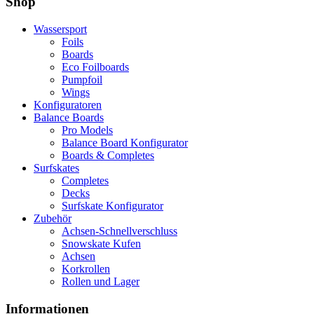
Shop
Wassersport
Foils
Boards
Eco Foilboards
Pumpfoil
Wings
Konfiguratoren
Balance Boards
Pro Models
Balance Board Konfigurator
Boards & Completes
Surfskates
Completes
Decks
Surfskate Konfigurator
Zubehör
Achsen-Schnellverschluss
Snowskate Kufen
Achsen
Korkrollen
Rollen und Lager
Informationen