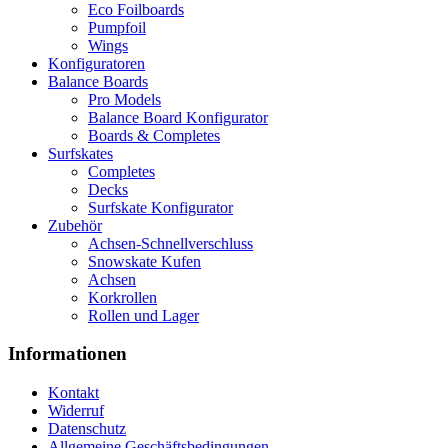
Eco Foilboards
Pumpfoil
Wings
Konfiguratoren
Balance Boards
Pro Models
Balance Board Konfigurator
Boards & Completes
Surfskates
Completes
Decks
Surfskate Konfigurator
Zubehör
Achsen-Schnellverschluss
Snowskate Kufen
Achsen
Korkrollen
Rollen und Lager
Informationen
Kontakt
Widerruf
Datenschutz
Allgemeine Geschäftsbedingungen