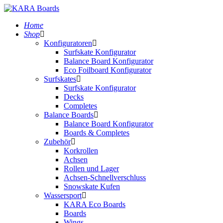
Home
Shop
Konfiguratoren
Surfskate Konfigurator
Balance Board Konfigurator
Eco Foilboard Konfigurator
Surfskates
Surfskate Konfigurator
Decks
Completes
Balance Boards
Balance Board Konfigurator
Boards & Completes
Zubehör
Korkrollen
Achsen
Rollen und Lager
Achsen-Schnellverschluss
Snowskate Kufen
Wassersport
KARA Eco Boards
Boards
Wings