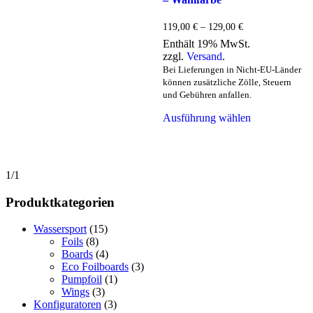
Preisspanne:
119,00
€
–
129,00
€
119,00 €
Enthält 19% MwSt.
bis
zzgl.
Versand
.
129,00 €
Bei Lieferungen in Nicht-EU-Länder
können zusätzliche Zölle, Steuern
und Gebühren anfallen.
Dieses
Ausführung wählen
Produkt
weist
mehrere
Varianten
auf.
1/1
Die
Optionen
Produktkategorien
können
auf
Wassersport
(15)
der
Foils
(8)
Produktseite
Boards
(4)
gewählt
Eco Foilboards
(3)
werden
Pumpfoil
(1)
Wings
(3)
Konfiguratoren
(3)