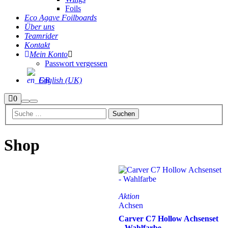
Foils
Eco Agave Foilboards
Über uns
Teamrider
Kontakt
Mein Konto
Passwort vergessen
English (UK)
Seitenleiste
0
Suchen
Hauptmenü
Shop
Shop
Aktion
Achsen
Carver C7 Hollow Achsenset
– Wahlfarbe