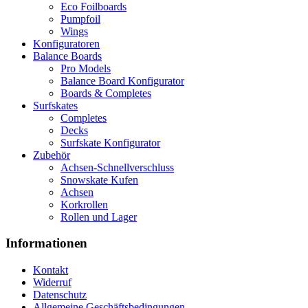
Eco Foilboards
Pumpfoil
Wings
Konfiguratoren
Balance Boards
Pro Models
Balance Board Konfigurator
Boards & Completes
Surfskates
Completes
Decks
Surfskate Konfigurator
Zubehör
Achsen-Schnellverschluss
Snowskate Kufen
Achsen
Korkrollen
Rollen und Lager
Informationen
Kontakt
Widerruf
Datenschutz
Allgemeine Geschäftsbedingungen