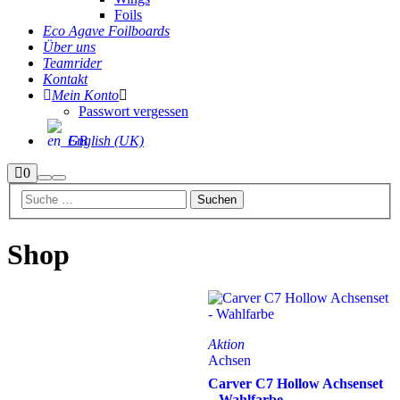
Foils
Eco Agave Foilboards
Über uns
Teamrider
Kontakt
Mein Konto
Passwort vergessen
English (UK)
Seitenleiste
0
Suchen
Hauptmenü
Shop
Shop
Aktion
Achsen
Carver C7 Hollow Achsenset
– Wahlfarbe