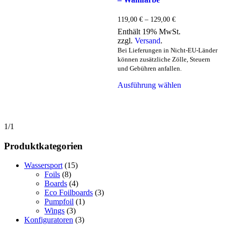
Preisspanne:
119,00
€
–
129,00
€
119,00 €
Enthält 19% MwSt.
bis
zzgl.
Versand
.
129,00 €
Bei Lieferungen in Nicht-EU-Länder
können zusätzliche Zölle, Steuern
und Gebühren anfallen.
Dieses
Ausführung wählen
Produkt
weist
mehrere
Varianten
auf.
1/1
Die
Optionen
Produktkategorien
können
auf
Wassersport
(15)
der
Foils
(8)
Produktseite
Boards
(4)
gewählt
Eco Foilboards
(3)
werden
Pumpfoil
(1)
Wings
(3)
Konfiguratoren
(3)