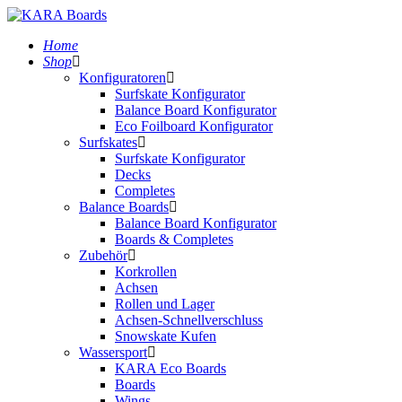
Home
Shop
Konfiguratoren
Surfskate Konfigurator
Balance Board Konfigurator
Eco Foilboard Konfigurator
Surfskates
Surfskate Konfigurator
Decks
Completes
Balance Boards
Balance Board Konfigurator
Boards & Completes
Zubehör
Korkrollen
Achsen
Rollen und Lager
Achsen-Schnellverschluss
Snowskate Kufen
Wassersport
KARA Eco Boards
Boards
Wings