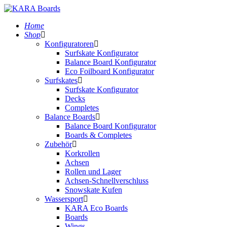
Home
Shop
Konfiguratoren
Surfskate Konfigurator
Balance Board Konfigurator
Eco Foilboard Konfigurator
Surfskates
Surfskate Konfigurator
Decks
Completes
Balance Boards
Balance Board Konfigurator
Boards & Completes
Zubehör
Korkrollen
Achsen
Rollen und Lager
Achsen-Schnellverschluss
Snowskate Kufen
Wassersport
KARA Eco Boards
Boards
Wings