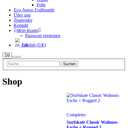
Foils
Eco Agave Foilboards
Über uns
Teamrider
Kontakt
Mein Konto
Passwort vergessen
English (UK)
Seitenleiste
0
Suchen
Hauptmenü
Shop
Shop
Completes
Surfskate Classic Walnuss-
Esche + Rugged 2