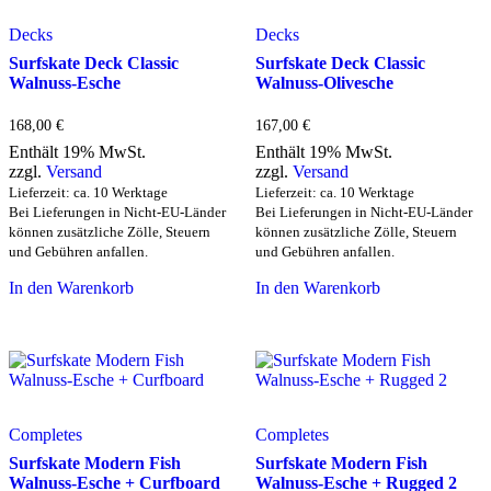
Optionen
Optionen
können
können
Decks
Decks
auf
auf
Surfskate Deck Classic
Surfskate Deck Classic
der
der
Walnuss-Esche
Walnuss-Olivesche
Produktseite
Produktseite
gewählt
gewählt
werden
werden
168,00
€
167,00
€
Enthält 19% MwSt.
Enthält 19% MwSt.
zzgl.
Versand
zzgl.
Versand
Lieferzeit: ca. 10 Werktage
Lieferzeit: ca. 10 Werktage
Bei Lieferungen in Nicht-EU-Länder
Bei Lieferungen in Nicht-EU-Länder
können zusätzliche Zölle, Steuern
können zusätzliche Zölle, Steuern
und Gebühren anfallen.
und Gebühren anfallen.
In den Warenkorb
In den Warenkorb
Completes
Completes
Surfskate Modern Fish
Surfskate Modern Fish
Walnuss-Esche + Curfboard
Walnuss-Esche + Rugged 2