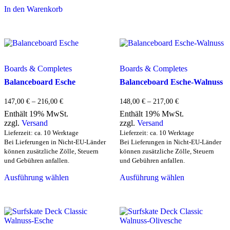
weist
In den Warenkorb
mehrere
Varianten
auf.
Die
Optionen
können
auf
Boards & Completes
Boards & Completes
der
Balanceboard Esche
Balanceboard Esche-Walnuss
Produktseite
gewählt
Preisspanne:
Preisspanne:
werden
147,00
€
–
216,00
€
148,00
€
–
217,00
€
147,00 €
148,00 €
Enthält 19% MwSt.
Enthält 19% MwSt.
bis
bis
zzgl.
Versand
zzgl.
Versand
216,00 €
217,00 €
Lieferzeit: ca. 10 Werktage
Lieferzeit: ca. 10 Werktage
Bei Lieferungen in Nicht-EU-Länder
Bei Lieferungen in Nicht-EU-Länder
können zusätzliche Zölle, Steuern
können zusätzliche Zölle, Steuern
und Gebühren anfallen.
und Gebühren anfallen.
Dieses
Dieses
Ausführung wählen
Ausführung wählen
Produkt
Produkt
weist
weist
mehrere
mehrere
Varianten
Varianten
auf.
auf.
Die
Die