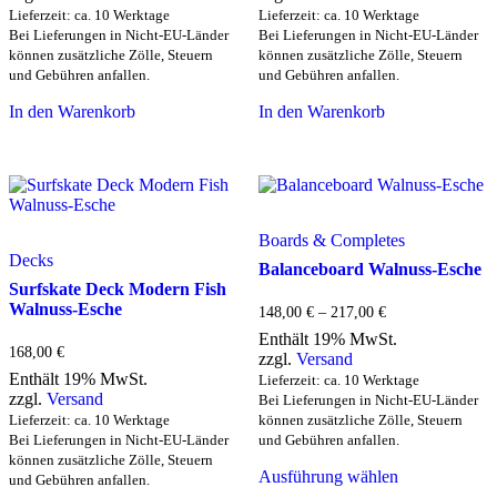
Lieferzeit: ca. 10 Werktage
Lieferzeit: ca. 10 Werktage
Bei Lieferungen in Nicht-EU-Länder
Bei Lieferungen in Nicht-EU-Länder
können zusätzliche Zölle, Steuern
können zusätzliche Zölle, Steuern
und Gebühren anfallen.
und Gebühren anfallen.
In den Warenkorb
In den Warenkorb
Boards & Completes
Decks
Balanceboard Walnuss-Esche
Surfskate Deck Modern Fish
Walnuss-Esche
Preisspanne:
148,00
€
–
217,00
€
148,00 €
Enthält 19% MwSt.
bis
168,00
€
zzgl.
Versand
217,00 €
Enthält 19% MwSt.
Lieferzeit: ca. 10 Werktage
zzgl.
Versand
Bei Lieferungen in Nicht-EU-Länder
Lieferzeit: ca. 10 Werktage
können zusätzliche Zölle, Steuern
Bei Lieferungen in Nicht-EU-Länder
und Gebühren anfallen.
Dieses
können zusätzliche Zölle, Steuern
Ausführung wählen
Produkt
und Gebühren anfallen.