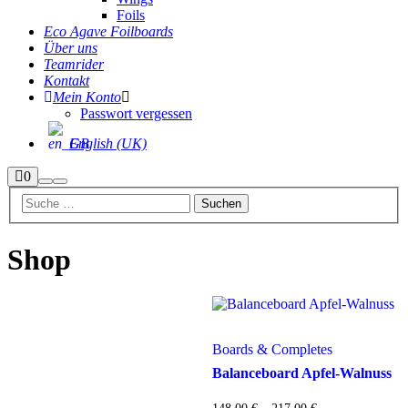
Foils
Eco Agave Foilboards
Über uns
Teamrider
Kontakt
Mein Konto
Passwort vergessen
English (UK)
Seitenleiste
0
Suchen
Hauptmenü
Shop
Shop
Boards & Completes
Balanceboard Apfel-Walnuss
Preisspanne: