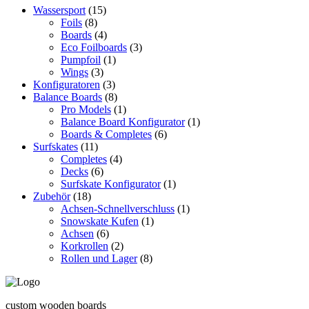
auf
Wassersport
(15)
der
Foils
(8)
Produktseite
Boards
(4)
gewählt
Eco Foilboards
(3)
werden
Pumpfoil
(1)
Wings
(3)
Konfiguratoren
(3)
Balance Boards
(8)
Pro Models
(1)
Balance Board Konfigurator
(1)
Boards & Completes
(6)
Surfskates
(11)
Completes
(4)
Decks
(6)
Surfskate Konfigurator
(1)
Zubehör
(18)
Achsen-Schnellverschluss
(1)
Snowskate Kufen
(1)
Achsen
(6)
Korkrollen
(2)
Rollen und Lager
(8)
custom wooden boards