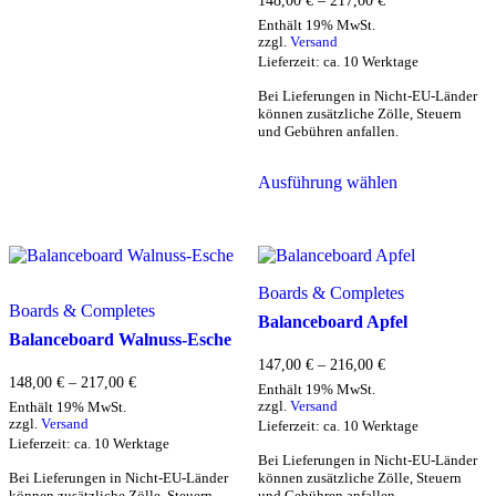
148,00
€
–
217,00
€
148,00 €
Enthält 19% MwSt.
bis
zzgl.
Versand
217,00 €
Lieferzeit: ca. 10 Werktage
Bei Lieferungen in Nicht-EU-Länder
können zusätzliche Zölle, Steuern
und Gebühren anfallen.
Dieses
Ausführung wählen
Produkt
weist
mehrere
Varianten
auf.
Die
Boards & Completes
Optionen
Boards & Completes
Balanceboard Apfel
können
Balanceboard Walnuss-Esche
auf
der
Preisspanne:
147,00
€
–
216,00
€
Preisspanne:
147,00 €
Produktseite
148,00
€
–
217,00
€
Enthält 19% MwSt.
148,00 €
bis
gewählt
zzgl.
Versand
Enthält 19% MwSt.
bis
216,00 €
werden
zzgl.
Versand
Lieferzeit: ca. 10 Werktage
217,00 €
Lieferzeit: ca. 10 Werktage
Bei Lieferungen in Nicht-EU-Länder
Bei Lieferungen in Nicht-EU-Länder
können zusätzliche Zölle, Steuern
können zusätzliche Zölle, Steuern
und Gebühren anfallen.