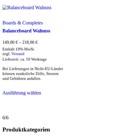
Varianten
Varianten
auf.
auf.
Die
Die
Optionen
Optionen
Boards & Completes
können
können
Balanceboard Walnuss
auf
auf
der
der
Preisspanne:
Produktseite
Produktseite
149,00
€
–
218,00
€
149,00 €
gewählt
gewählt
Enthält 19% MwSt.
bis
werden
werden
zzgl.
Versand
218,00 €
Lieferzeit: ca. 10 Werktage
Bei Lieferungen in Nicht-EU-Länder
können zusätzliche Zölle, Steuern
und Gebühren anfallen.
Dieses
Ausführung wählen
Produkt
weist
mehrere
Varianten
auf.
6/6
Die
Optionen
Produktkategorien
können