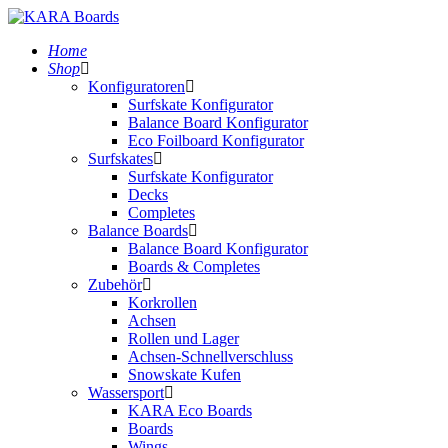
Home
Shop
Konfiguratoren
Surfskate Konfigurator
Balance Board Konfigurator
Eco Foilboard Konfigurator
Surfskates
Surfskate Konfigurator
Decks
Completes
Balance Boards
Balance Board Konfigurator
Boards & Completes
Zubehör
Korkrollen
Achsen
Rollen und Lager
Achsen-Schnellverschluss
Snowskate Kufen
Wassersport
KARA Eco Boards
Boards
Wings