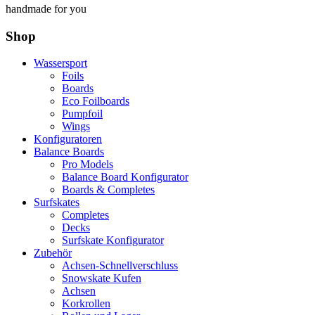
handmade for you
Shop
Wassersport
Foils
Boards
Eco Foilboards
Pumpfoil
Wings
Konfiguratoren
Balance Boards
Pro Models
Balance Board Konfigurator
Boards & Completes
Surfskates
Completes
Decks
Surfskate Konfigurator
Zubehör
Achsen-Schnellverschluss
Snowskate Kufen
Achsen
Korkrollen