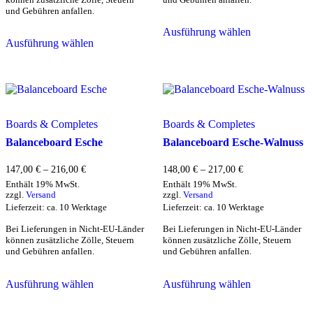
und Gebühren anfallen.
Dieses
Dieses
Ausführung wählen
Produkt
Ausführung wählen
Produkt
weist
weist
mehrere
mehrere
Varianten
Varianten
auf.
auf.
Die
Die
Optionen
Optionen
können
Boards & Completes
Boards & Completes
können
auf
Balanceboard Esche
Balanceboard Esche-Walnuss
auf
der
der
Produktseite
Preisspanne:
Preisspanne:
Produktseite
147,00
€
–
216,00
€
148,00
€
–
217,00
€
gewählt
147,00 €
148,00 €
gewählt
werden
Enthält 19% MwSt.
Enthält 19% MwSt.
bis
bis
werden
zzgl.
Versand
zzgl.
Versand
216,00 €
217,00 €
Lieferzeit: ca. 10 Werktage
Lieferzeit: ca. 10 Werktage
Bei Lieferungen in Nicht-EU-Länder
Bei Lieferungen in Nicht-EU-Länder
können zusätzliche Zölle, Steuern
können zusätzliche Zölle, Steuern
und Gebühren anfallen.
und Gebühren anfallen.
Dieses
Dieses
Ausführung wählen
Ausführung wählen
Produkt
Produkt
weist
weist
mehrere
mehrere