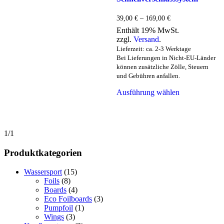
Preisspanne:
39,00
€
–
169,00
€
39,00 €
Enthält 19% MwSt.
bis
zzgl.
Versand
.
169,00 €
Lieferzeit: ca. 2-3 Werktage
Bei Lieferungen in Nicht-EU-Länder
können zusätzliche Zölle, Steuern
und Gebühren anfallen.
Dieses
Ausführung wählen
Produkt
weist
mehrere
Varianten
auf.
1/1
Die
Optionen
Produktkategorien
können
auf
Wassersport
(15)
der
Foils
(8)
Produktseite
Boards
(4)
gewählt
Eco Foilboards
(3)
werden
Pumpfoil
(1)
Wings
(3)