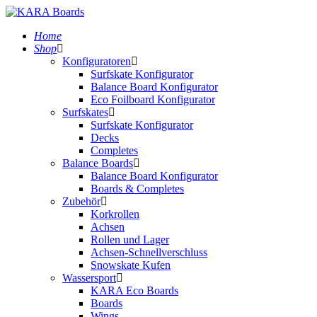
Home
Shop
Konfiguratoren
Surfskate Konfigurator
Balance Board Konfigurator
Eco Foilboard Konfigurator
Surfskates
Surfskate Konfigurator
Decks
Completes
Balance Boards
Balance Board Konfigurator
Boards & Completes
Zubehör
Korkrollen
Achsen
Rollen und Lager
Achsen-Schnellverschluss
Snowskate Kufen
Wassersport
KARA Eco Boards
Boards
Wings