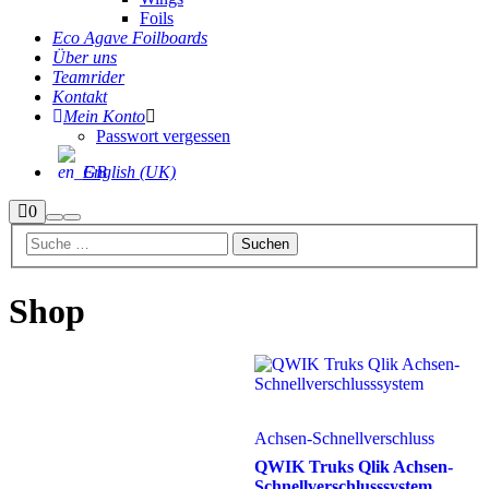
Foils
Eco Agave Foilboards
Über uns
Teamrider
Kontakt
Mein Konto
Passwort vergessen
English (UK)
Seitenleiste
0
Suchen
Hauptmenü
Shop
Shop
Achsen-Schnellverschluss
QWIK Truks Qlik Achsen-
Schnellverschlusssystem