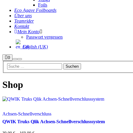
Foils
Eco Agave Foilboards
Über uns
Teamrider
Kontakt
Mein Konto
Passwort vergessen
English (UK)
Seitenleiste
0
Suchen
Hauptmenü
Shop
Shop
Achsen-Schnellverschluss
QWIK Truks Qlik Achsen-Schnellverschlusssystem
Preisspanne: