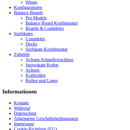
Wings
Konfiguratoren
Balance Boards
Pro Models
Balance Board Konfigurator
Boards & Completes
Surfskates
Completes
Decks
Surfskate Konfigurator
Zubehör
Achsen-Schnellverschluss
Snowskate Kufen
Achsen
Korkrollen
Rollen und Lager
Informationen
Kontakt
Widerruf
Datenschutz
Allgemeine Geschäftsbedingungen
Impressum
Cookie-Richtlinie (EU)