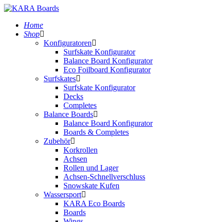
Home
Shop
Konfiguratoren
Surfskate Konfigurator
Balance Board Konfigurator
Eco Foilboard Konfigurator
Surfskates
Surfskate Konfigurator
Decks
Completes
Balance Boards
Balance Board Konfigurator
Boards & Completes
Zubehör
Korkrollen
Achsen
Rollen und Lager
Achsen-Schnellverschluss
Snowskate Kufen
Wassersport
KARA Eco Boards
Boards
Wings