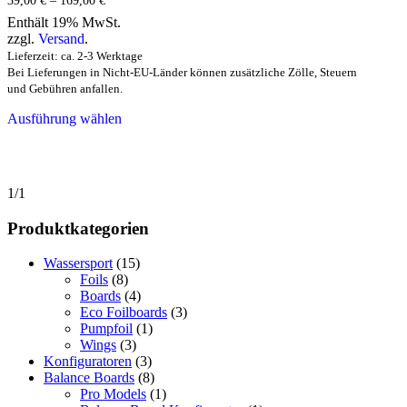
39,00
€
–
169,00
€
39,00 €
Enthält 19% MwSt.
bis
zzgl.
Versand
.
169,00 €
Lieferzeit: ca. 2-3 Werktage
Bei Lieferungen in Nicht-EU-Länder können zusätzliche Zölle, Steuern
und Gebühren anfallen.
Dieses
Ausführung wählen
Produkt
weist
mehrere
Varianten
auf.
1/1
Die
Optionen
Produktkategorien
können
auf
Wassersport
(15)
der
Foils
(8)
Produktseite
Boards
(4)
gewählt
Eco Foilboards
(3)
werden
Pumpfoil
(1)
Wings
(3)
Konfiguratoren
(3)
Balance Boards
(8)
Pro Models
(1)