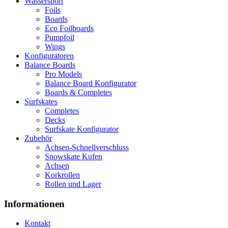
Wassersport
Foils
Boards
Eco Foilboards
Pumpfoil
Wings
Konfiguratoren
Balance Boards
Pro Models
Balance Board Konfigurator
Boards & Completes
Surfskates
Completes
Decks
Surfskate Konfigurator
Zubehör
Achsen-Schnellverschluss
Snowskate Kufen
Achsen
Korkrollen
Rollen und Lager
Informationen
Kontakt