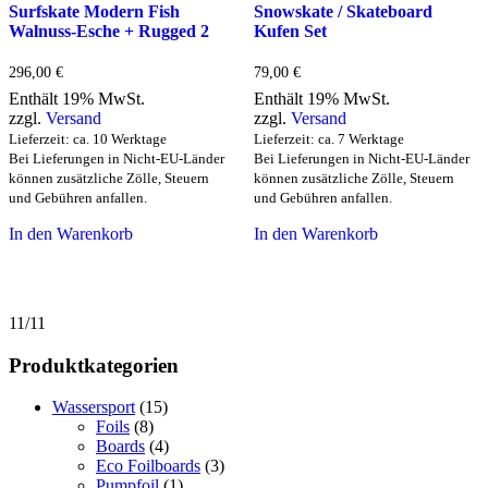
Surfskate Modern Fish
Snowskate / Skateboard
Walnuss-Esche + Rugged 2
Kufen Set
296,00
€
79,00
€
Enthält 19% MwSt.
Enthält 19% MwSt.
zzgl.
Versand
zzgl.
Versand
Lieferzeit: ca. 10 Werktage
Lieferzeit: ca. 7 Werktage
Bei Lieferungen in Nicht-EU-Länder
Bei Lieferungen in Nicht-EU-Länder
können zusätzliche Zölle, Steuern
können zusätzliche Zölle, Steuern
und Gebühren anfallen.
und Gebühren anfallen.
In den Warenkorb
In den Warenkorb
11/11
Produktkategorien
Wassersport
(15)
Foils
(8)
Boards
(4)
Eco Foilboards
(3)
Pumpfoil
(1)