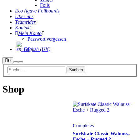
Foils
Eco Agave Foilboards
Über uns
Teamrider
Kontakt
Mein Konto
Passwort vergessen
English (UK)
Seitenleiste
0
Suchen
Hauptmenü
Shop
Shop
Completes
Surfskate Classic Walnuss-
Esche + Rugged 2