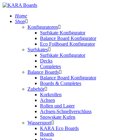
Home
Shop
Konfiguratoren
Surfskate Konfigurator
Balance Board Konfigurator
Eco Foilboard Konfigurator
Surfskates
Surfskate Konfigurator
Decks
Completes
Balance Boards
Balance Board Konfigurator
Boards & Completes
Zubehör
Korkrollen
Achsen
Rollen und Lager
Achsen-Schnellverschluss
Snowskate Kufen
Wassersport
KARA Eco Boards
Boards
Wings