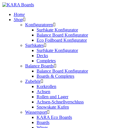
Home
Shop
Konfiguratoren
Surfskate Konfigurator
Balance Board Konfigurator
Eco Foilboard Konfigurator
Surfskates
Surfskate Konfigurator
Decks
Completes
Balance Boards
Balance Board Konfigurator
Boards & Completes
Zubehör
Korkrollen
Achsen
Rollen und Lager
Achsen-Schnellverschluss
Snowskate Kufen
Wassersport
KARA Eco Boards
Boards
Wings