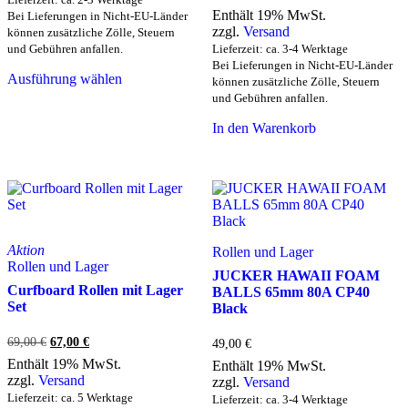
Enthält 19% MwSt.
Bei Lieferungen in Nicht-EU-Länder
zzgl.
Versand
können zusätzliche Zölle, Steuern
und Gebühren anfallen.
Lieferzeit: ca. 3-4 Werktage
Dieses
Bei Lieferungen in Nicht-EU-Länder
Ausführung wählen
Produkt
können zusätzliche Zölle, Steuern
weist
und Gebühren anfallen.
mehrere
In den Warenkorb
Varianten
auf.
Die
Optionen
können
auf
der
Produktseite
Aktion
Rollen und Lager
gewählt
Rollen und Lager
JUCKER HAWAII FOAM
werden
Curfboard Rollen mit Lager
BALLS 65mm 80A CP40
Set
Black
Ursprünglicher
Aktueller
69,00
€
67,00
€
49,00
€
Preis
Preis
Enthält 19% MwSt.
Enthält 19% MwSt.
war:
ist:
zzgl.
Versand
zzgl.
Versand
69,00 €
67,00 €.
Lieferzeit: ca. 5 Werktage
Lieferzeit: ca. 3-4 Werktage