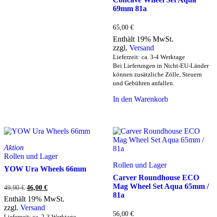
69mm 81a
65,00
€
Enthält 19% MwSt.
zzgl.
Versand
Lieferzeit: ca. 3-4 Werktage
Bei Lieferungen in Nicht-EU-Länder
können zusätzliche Zölle, Steuern
und Gebühren anfallen.
In den Warenkorb
Aktion
Rollen und Lager
Rollen und Lager
YOW Ura Wheels 66mm
Carver Roundhouse ECO
Mag Wheel Set Aqua 65mm /
Ursprünglicher
Aktueller
49,90
€
46,00
€
81a
Preis
Preis
Enthält 19% MwSt.
war:
ist:
zzgl.
Versand
49,90 €
46,00 €.
56,00
€
Lieferzeit: ca. 2-3 Werktage